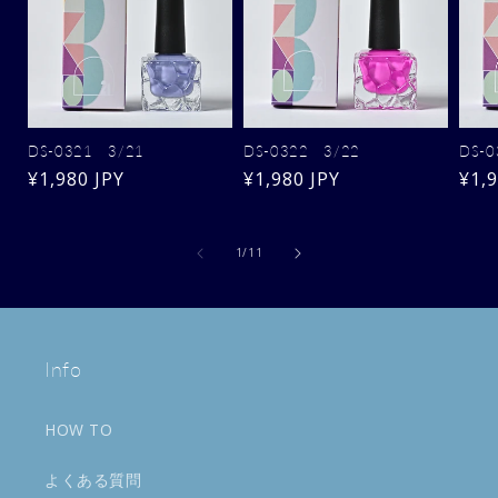
DS-0321 3/21
DS-0322 3/22
DS-0
通
¥1,980 JPY
通
¥1,980 JPY
通
¥1,9
常
常
常
価
価
価
の
1
/
11
格
格
格
Info
HOW TO
よくある質問