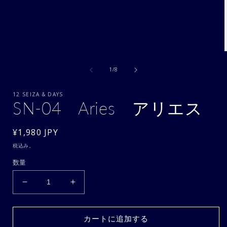
モ
ー
の
1
/
8
ダ
ル
で
12 SEIZA & DAYS
メ
SN-04 Aries アリエス
デ
ィ
ア
通
¥1,980 JPY
(1)
(
常
を
税込み。
開
価
数量
く
格
SN-
SN-
04
04
Aries
Aries
カートに追加する
ア
ア