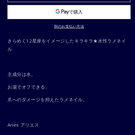
リ
リ
エ
エ
ス
ス
の
の
別のお支払い方法
数
数
量
量
きらめく12星座をイメージしたキラキラ★水性ラメネイ
を
を
ル
減
増
ら
や
す
す
主成分は水。
お湯でオフできる、
爪へのダメージを抑えたラメネイル。
Aries アリエス