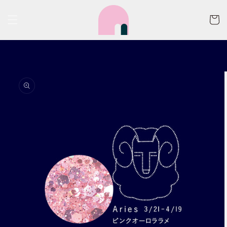
コンテ
カ
ンツに
ー
進む
ト
商品情
報にス
キップ