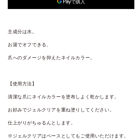
を
を
減
増
別のお支払い方法
ら
や
す
す
主成分は水。
お湯でオフできる、
爪へのダメージを抑えたネイルカラー。
【使用方法】
清潔な爪にネイルカラーを塗布しよく乾かします。
お好みでジェルクリアを重ね塗りしてください。
仕上がりがちゅるんとします。
※ジェルクリアはベースとしてもご使用いただけます。