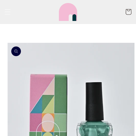
コンテ
カ
ンツに
ー
進む
ト
商品情
報にス
キップ