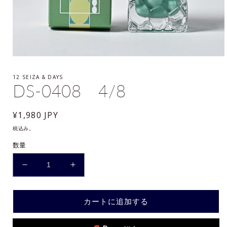
モ
ー
12 SEIZA & DAYS
ダ
DS-0408 4/8
ル
で
メ
通
¥1,980 JPY
デ
ィ
常
税込み。
ア
価
(1)
数量
を
格
開
く
DS-
DS-
0408
0408
4/8
4/8
カートに追加する
の
の
数
数
量
量