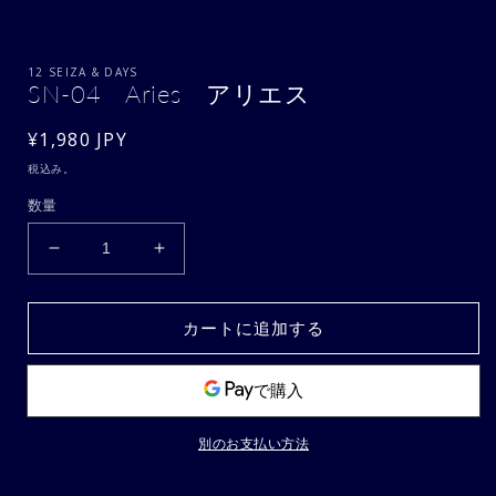
モ
ー
12 SEIZA & DAYS
ダ
SN-04 Aries アリエス
ル
で
通
¥1,980 JPY
メ
常
デ
税込み。
ィ
価
数量
ア
格
(1)
を
SN-
SN-
開
04
04
く
Aries
Aries
カートに追加する
ア
ア
リ
リ
エ
エ
ス
ス
の
の
別のお支払い方法
数
数
量
量